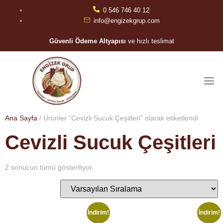
0 546 746 40 12
info@engizekgrup.com
Güvenli Ödeme Altyapısı
ve hızlı teslimat
Ana Sayfa
/ Ürünler “Cevizli Sucuk Çeşitleri” olarak etiketlendi
Cevizli Sucuk Çeşitleri
2 sonucun tümü gösteriliyor
İndirim!
İndirim!