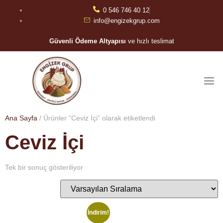
0 546 746 40 12
info@engizekgrup.com
Güvenli Ödeme Altyapısı
ve hızlı teslimat
Ana Sayfa
/ Ürünler “Ceviz İçi” olarak etiketlendi
Ceviz İçi
Tek bir sonuç gösteriliyor
İndirim!