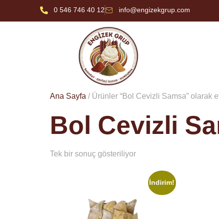
0 546 746 40 12
info@engizekgrup.com
Ana Sayfa
/ Ürünler “Bol Cevizli Samsa” olarak e
Bol Cevizli S
Tek bir sonuç gösteriliyor
İndirim!