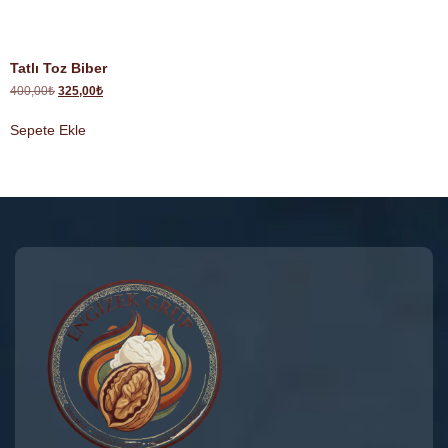
Tatlı Toz Biber
400,00
₺
325,00
₺
Sepete Ekle