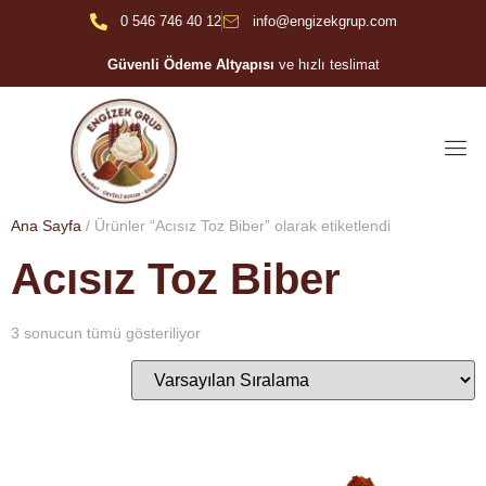
0 546 746 40 12
info@engizekgrup.com
Güvenli Ödeme Altyapısı
ve hızlı teslimat
Ana Sayfa
/ Ürünler “Acısız Toz Biber” olarak etiketlendi
Acısız Toz Biber
3 sonucun tümü gösteriliyor