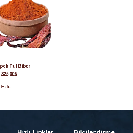
İpek Pul Biber
₺
325,00
₺
 Ekle
Hızlı Linkler
Bilgilendirme