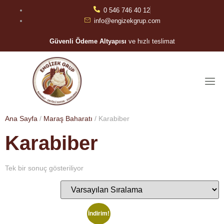
0 546 746 40 12
info@engizekgrup.com
Güvenli Ödeme Altyapısı
ve hızlı teslimat
Ana Sayfa
/
Maraş Baharatı
/ Karabiber
Karabiber
Tek bir sonuç gösteriliyor
İndirim!