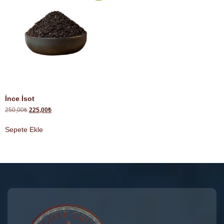
İnce İsot
250,00
₺
225,00
₺
Sepete Ekle