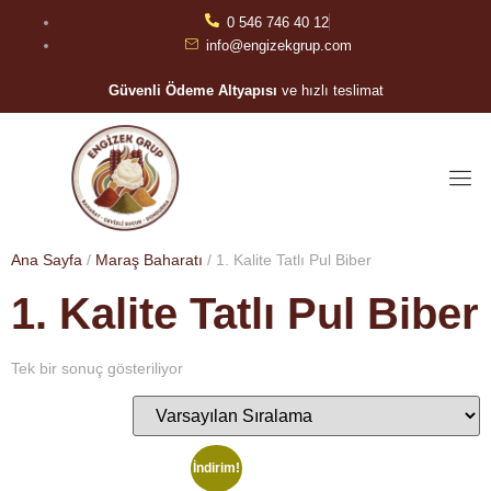
0 546 746 40 12
info@engizekgrup.com
Güvenli Ödeme Altyapısı
ve hızlı teslimat
Ana Sayfa
/
Maraş Baharatı
/ 1. Kalite Tatlı Pul Biber
1. Kalite Tatlı Pul Biber
Tek bir sonuç gösteriliyor
İndirim!