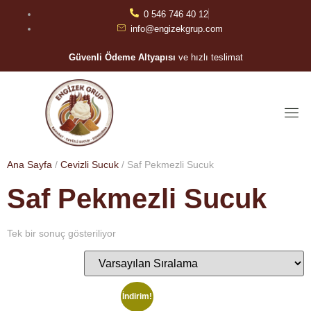
0 546 746 40 12
info@engizekgrup.com
Güvenli Ödeme Altyapısı
ve hızlı teslimat
Ana Sayfa
/
Cevizli Sucuk
/ Saf Pekmezli Sucuk
Saf Pekmezli Sucuk
Tek bir sonuç gösteriliyor
İndirim!