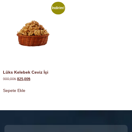
İndirim!
Lüks Kelebek Ceviz İçi
900,00
₺
825,00
₺
Sepete Ekle