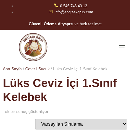
0 546 746 40 12
info@engizekgrup.com
Güvenli Ödeme Altyapısı
ve hızlı teslimat
Ana Sayfa
/
Cevizli Sucuk
/ Lüks Ceviz İçi 1.Sınıf Kelebek
Lüks Ceviz İçi 1.Sınıf
Kelebek
Tek bir sonuç gösteriliyor