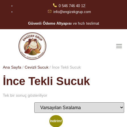
0 546 746 40 12
info@engizekgrup.com
Güvenli Ödeme Altyapısı
ve hızlı teslimat
Ana Sayfa
/
Cevizli Sucuk
/ İnce Tekli Sucuk
İnce Tekli Sucuk
Tek bir sonuç gösteriliyor
İndirim!