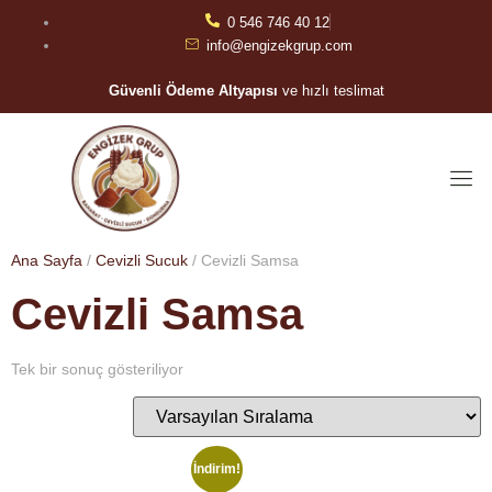
0 546 746 40 12
info@engizekgrup.com
Güvenli Ödeme Altyapısı
ve hızlı teslimat
Ana Sayfa
/
Cevizli Sucuk
/ Cevizli Samsa
Cevizli Samsa
Tek bir sonuç gösteriliyor
İndirim!