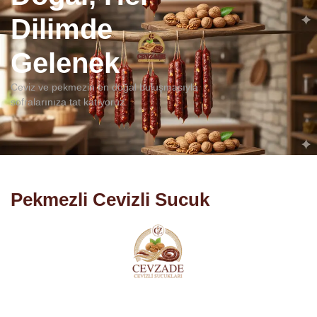
Dilimde
Gelenek
Ceviz ve pekmezin en doğal buluşmasıyla
sofralarınıza tat katıyoruz.
Pekmezli Cevizli Sucuk