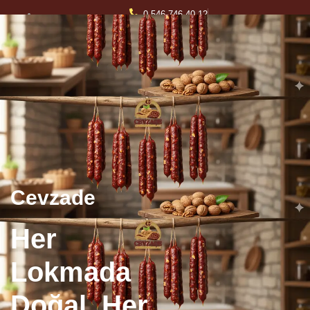
0 546 746 40 12
info@engizekgrup.com
Güvenli Ödeme Altyapısı
ve hızlı teslimat
Cevzade
Her
Lokmada
Doğal, Her